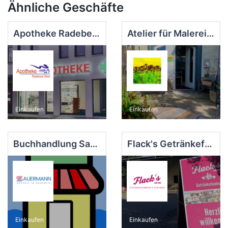
Ähnliche Geschäfte
Apotheke Radebeul West
Atelier für Malerei und Glaskunst
Einkaufen
Einkaufen
Buchhandlung Sauermann
Flack's Getränkefeinkost - Vinothek - Craftbeer
Einkaufen
Einkaufen