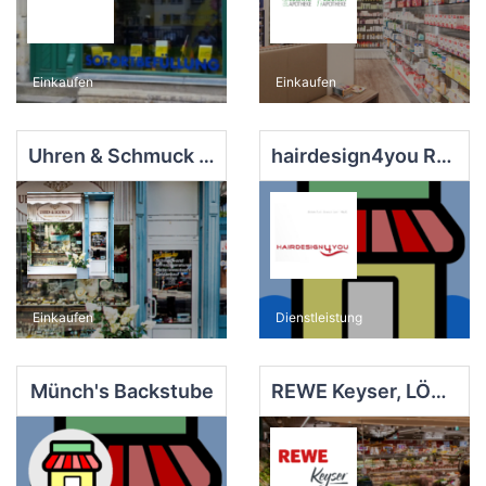
Einkaufen
Einkaufen
Uhren & Schmuck Fahlbusch, Inh. Förster
hairdesign4you Radebeul
Einkaufen
Dienstleistung
Münch's Backstube
REWE Keyser, LÖMA